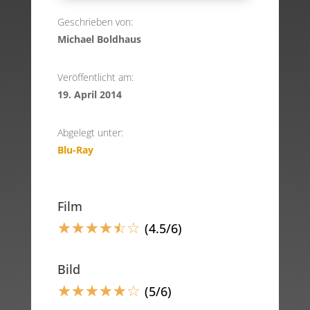
Geschrieben von:
Michael Boldhaus
Veröffentlicht am:
19. April 2014
Abgelegt unter:
Blu-Ray
Film
☆
☆
☆
☆
☆
☆
(4.5/6)
Bild
☆
☆
☆
☆
☆
☆
(5/6)