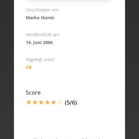
Geschrieben von:
Marko Ikonić
Veröffentlicht am:
14. Juni 2006
Abgelegt unter:
CD
Score
☆
☆
☆
☆
☆
☆
(5/6)