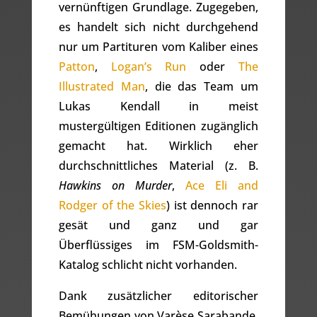
vernünftigen Grundlage. Zugegeben,
es handelt sich nicht durchgehend
nur um Partituren vom Kaliber eines
Patton
,
Logan’s Run
oder
The
Illustrated Man
, die das Team um
Lukas Kendall in meist
mustergültigen Editionen zugänglich
gemacht hat. Wirklich eher
durchschnittliches Material (z. B.
Hawkins on Murder
,
Ace Eli and
Rodger of the Skies
) ist dennoch rar
gesät und ganz und gar
Überflüssiges im FSM-Goldsmith-
Katalog schlicht nicht vorhanden.
Dank zusätzlicher editorischer
Bemühungen von Varèse Sarabande,