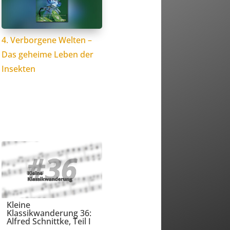
4. Verborgene Welten –
Das geheime Leben der
Insekten
Kleine
Klassikwanderung 36:
Alfred Schnittke, Teil I