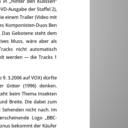
 in „Hinter den Kulissen“
VD-Ausgabe der Staffel 2),
e einem Trailer (Video mit
 des Komponisten-Duos Ben
n. Das Gebotene steht dem
tives Muss, wäre aber als
racks nicht automatisch
hlt werden — die Tracks 1
 9. 3.2006 auf VOX) dürfte
r Gräser
(1996) denken.
 geht beim Thema Insekten
und Breite. Die dabei zum
u Sehenden nicht nach. Im
 erscheinende Logo „BBC-
 Bonus bekommt der Käufer