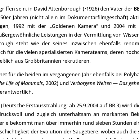
egriffen sein, in David Attenborough (•1926) den Vater de
950er Jahren (nicht allein im Dokumentarfilmgeschäft) akt
agen, 1992 mit der „Goldenen Kamera“ und 2004 mit 
ußergewöhnliche Leistungen in der Vermittlung von Wissen
ough steht wie der seines inzwischen ebenfalls renomm
auch für die vielen spezialisierten Kamerateams, deren hochqu
ießlich aus Großbritannien rekrutieren.
et für die beiden im vergangenen Jahr ebenfalls bei Polyba
he Life of Mammals
, 2002) und
Verborgene Welten — Das gehe
verantwortlich.
(Deutsche Erstausstrahlung: ab 25.9.2004 auf BR 3) wird di
rucksvoll und zugleich unterhaltsam an markanten Beis
Serie bekommt man über immerhin rund sieben Stunden ein
lschichtigkeit der Evolution der Säugetiere, wobei auch di