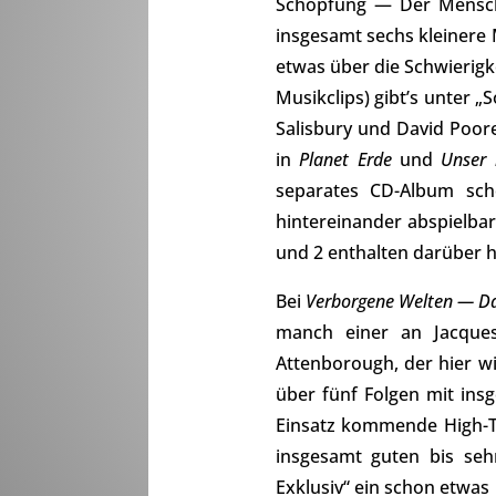
Schöpfung — Der Mensch“ 
insgesamt sechs kleinere 
etwas über die Schwierigk
Musikclips) gibt’s unter
Salisbury und David Poor
in
Planet Erde
und
Unser 
separates CD-Album sch
hintereinander abspielba
und 2 enthalten darüber 
Bei
Verborgene Welten — Da
manch einer an Jacque
Attenborough, der hier w
über fünf Folgen mit ins
Einsatz kommende High-Te
insgesamt guten bis seh
Exklusiv“ ein schon etwa