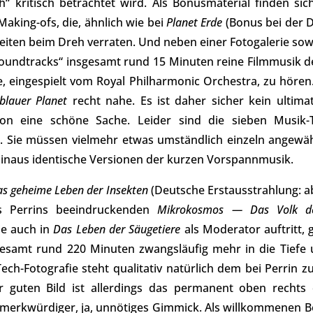
kritisch betrachtet wird. Als Bonusmaterial finden sich
Making-ofs, die, ähnlich wie bei
Planet Erde
(Bonus bei der D
eiten beim Dreh verraten. Und neben einer Fotogalerie sowi
 „Soundtracks“ insgesamt rund 15 Minuten reine Filmmusik
e, eingespielt vom Royal Philharmonic Orchestra, zu höre
blauer Planet
recht nahe. Es ist daher sicher kein ultima
on eine schöne Sache. Leider sind die sieben Musik-T
r. Sie müssen vielmehr etwas umständlich einzeln angewä
hinaus identische Versionen der kurzen Vorspannmusik.
s geheime Leben der Insekten
(Deutsche Erstausstrahlung: ab
s Perrins beeindruckenden
Mikrokosmos — Das Volk de
ie auch in
Das Leben der Säugetiere
als Moderator auftritt,
gesamt rund 220 Minuten zwangsläufig mehr in die Tiefe 
ch-Fotografie steht qualitativ natürlich dem bei Perrin z
r guten Bild ist allerdings das permanent oben rechts
s merkwürdiger, ja, unnötiges Gimmick. Als willkommenen