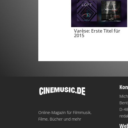
Varèse: Erste Titel für
2015
Kon
Mich
Bent
D-48
Online-Magazin für Filmmusik,
reda
Filme, Bücher und mehr
Web