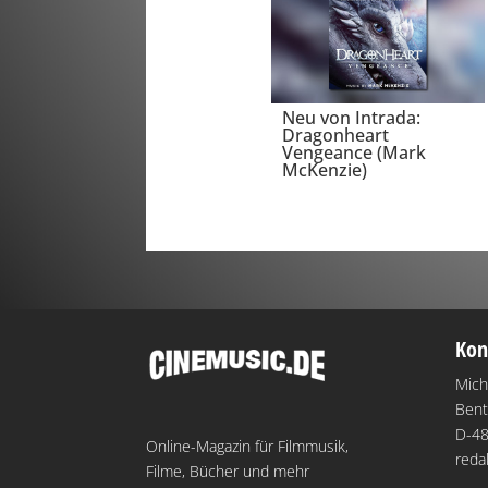
Neu von Intrada:
Dragonheart
Vengeance (Mark
McKenzie)
Kon
Mich
Bent
D-48
Online-Magazin für Filmmusik,
reda
Filme, Bücher und mehr