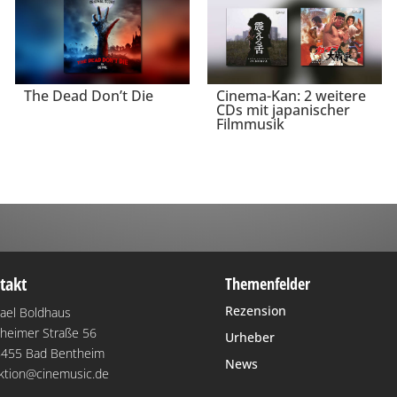
The Dead Don’t Die
Cinema-Kan: 2 weitere
CDs mit japanischer
Filmmusik
takt
Themenfelder
Rezension
ael Boldhaus
heimer Straße 56
Urheber
455 Bad Bentheim
News
ktion@cinemusic.de