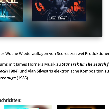
eser Woche Wiederauflagen von Scores zu zwei Produktione
bums mit James Horners Musik zu
Star Trek III: The Search f
pock
(1984) und Alan Silvestris elektronische Komposition z
tzenauge
(1985).
achrichten: