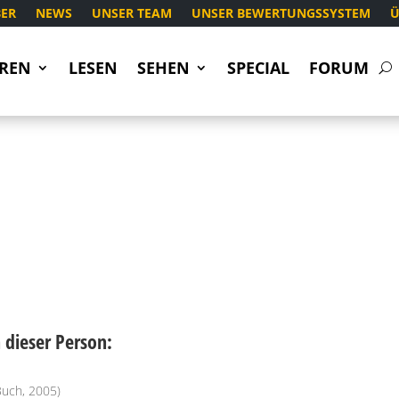
ER
NEWS
UNSER TEAM
UNSER BEWERTUNGSSYSTEM
Ü
REN
LESEN
SEHEN
SPECIAL
FORUM
dieser Person:
uch, 2005)