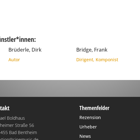
ünstler*innen:
Brüderle, Dirk
Bridge, Frank
Autor
Dirigent
,
Komponist
takt
Themenfelder
Rezension
ael Boldhaus
heimer Straße 56
Urheber
455 Bad Bentheim
News
ktion@cinemusic.de