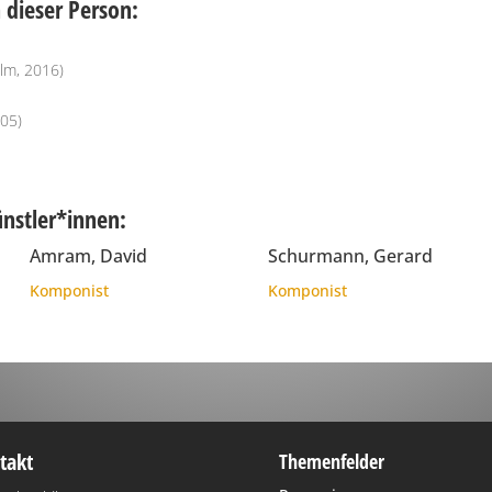
dieser Person:
ilm, 2016)
005)
ünstler*innen:
Amram, David
Schurmann, Gerard
Komponist
Komponist
takt
Themenfelder