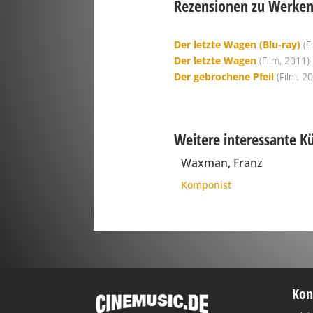
Rezensionen zu Werken 
Der letzte Wagen (Blu-ray)
(F
Der letzte Wagen
(Film, 2011)
Der gebrochene Pfeil
(Film, 2
Weitere interessante K
Waxman, Franz
Komponist
Kon