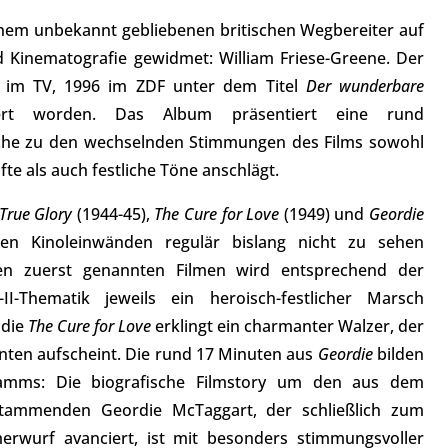
einem unbekannt gebliebenen britischen Wegbereiter auf
 Kinematografie gewidmet: William Friese-Greene. Der
ein im TV, 1996 im ZDF unter dem Titel
Der wunderbare
iert worden. Das Album präsentiert eine rund
elche zu den wechselnden Stimmungen des Films sowohl
fte als auch festliche Töne anschlägt.
True Glory
(1944-45),
The Cure for Love
(1949) und
Geordie
hen Kinoleinwänden regulär bislang nicht zu sehen
n zuerst genannten Filmen wird entsprechend der
-II-Thematik jeweils ein heroisch-festlicher Marsch
ödie
The Cure for Love
erklingt ein charmanter Walzer, der
ianten aufscheint. Die rund 17 Minuten aus
Geordie
bilden
ramms: Die biografische Filmstory um den aus dem
stammenden Geordie McTaggart, der schließlich zum
rwurf avanciert, ist mit besonders stimmungsvoller