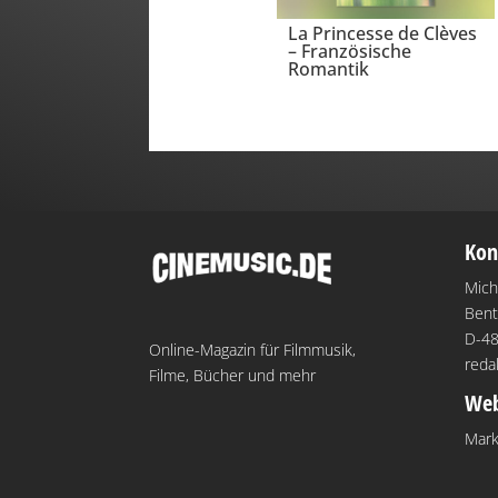
La Princesse de Clèves
– Französische
Romantik
Kon
Mich
Bent
D-48
Online-Magazin für Filmmusik,
reda
Filme, Bücher und mehr
Web
Mark