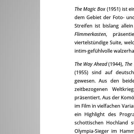
The Magic Box
(1951) ist 
dem Gebiet der Foto- und
Streifen ist bislang all
Flimmerkasten
, präsent
viertelstündige Suite, w
intim-gefühlvolle walzerha
The Way Ahead
(1944),
The 
(1955) sind auf deutsc
gewesen. Aus den beide
zeitbezogenen Weltkrieg
präsentiert. Aus der Kom
im Film in vielfachen Var
ein Highlight des Prog
schottischen Hochland 
Olympia-Sieger im Hamme