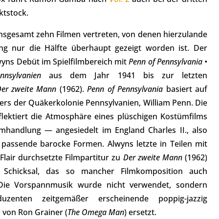
ktstock.
insgesamt zehn Filmen vertreten, von denen hierzulande
slang nur die Hälfte überhaupt gezeigt worden ist. Der
wyns Debüt im Spielfilmbereich mit
Penn of Pennsylvania •
nsylvanien
aus dem Jahr 1941 bis zur letzten
er zweite Mann
(1962).
Penn of Pennsylvania
basiert auf
ers der Quäkerkolonie Pennsylvanien, William Penn. Die
eflektiert die Atmosphäre eines plüschigen Kostümfilms
mhandlung — angesiedelt im England Charles II., also
passende barocke Formen. Alwyns letzte in Teilen mit
air durchsetzte Filmpartitur zu
Der zweite Mann
(1962)
be Schicksal, das so mancher Filmkomposition auch
 Die Vorspannmusik wurde nicht verwendet, sondern
zenten zeitgemäßer erscheinende poppig-jazzig
von Ron Grainer (
The Omega Man
) ersetzt.