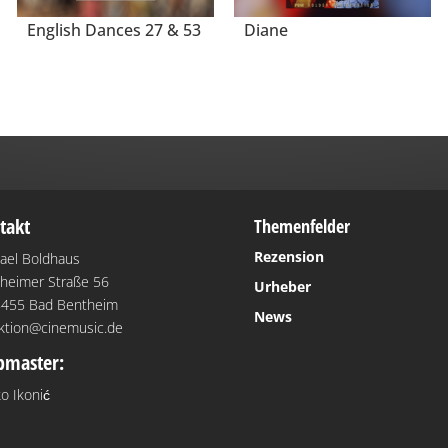
English Dances 27 & 53
Diane
takt
Themenfelder
Rezension
ael Boldhaus
heimer Straße 56
Urheber
455 Bad Bentheim
News
ktion@cinemusic.de
master:
o Ikonić