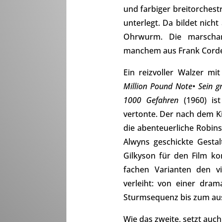
und farbiger breitorchest
unterlegt. Da bildet nich
Ohrwurm. Die marschar
manchem aus Frank Corde
Ein reizvoller Walzer mit
Million Pound Note• Sein gr
1000 Gefahren
(1960) ist
vertonte. Der nach dem K
die abenteuerliche Robin
Alwyns geschickte Gestal
Gilkyson für den Film k
fachen Varianten den vi
verleiht: von einer dram
Sturmsequenz bis zum aus
Wie das zweite, setzt auc