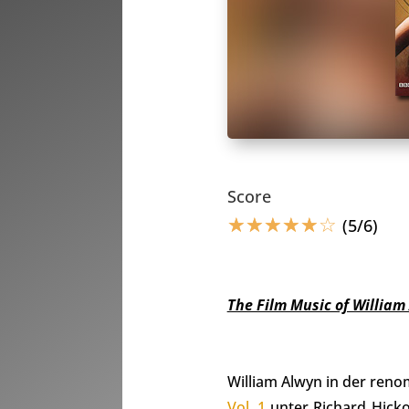
Score
☆
☆
☆
☆
☆
☆
(5/6)
The Film Music of William 
William Alwyn in der ren
Vol. 1
unter Richard Hic