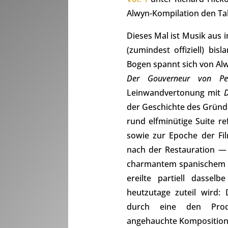
Alwyn-Kompilation den Ta
Dieses Mal ist Musik aus 
(zumindest offiziell) bi
Bogen spannt sich von Al
Der Gouverneur von Pen
Leinwandvertonung mit
D
der Geschichte des Gründ
rund elfminütige Suite r
sowie zur Epoche der Fil
nach der Restauration — 
charmantem spanischem Fl
ereilte partiell dassel
heutzutage zuteil wird:
durch eine den Produ
angehauchte Komposition 