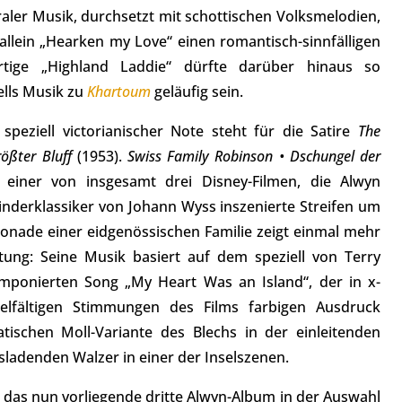
raler Musik, durchsetzt mit schottischen Volksmelodien,
t allein „Hearken my Love“ einen romantisch-sinnfälligen
tige „Highland Laddie“ dürfte darüber hinaus so
lls Musik zu
Khartoum
geläufig sein.
 speziell victorianischer Note steht für die Satire
The
ößter Bluff
(1953).
Swiss Family Robinson • Dschungel der
 einer von insgesamt drei Disney-Filmen, die Alwyn
inderklassiker von Johann Wyss inszenierte Streifen um
sonade einer eidgenössischen Familie zeigt einmal mehr
tung: Seine Musik basiert auf dem speziell von Terry
omponierten Song „My Heart Was an Island“, der in x-
elfältigen Stimmungen des Films farbigen Ausdruck
atischen Moll-Variante des Blechs in der einleitenden
ladenden Walzer in einer der Inselszenen.
h das nun vorliegende dritte Alwyn-Album in der Auswahl