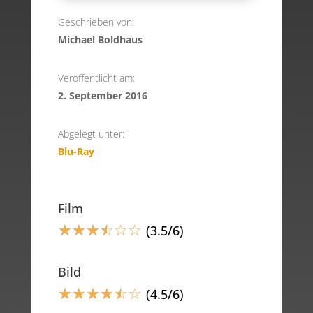
Geschrieben von:
Michael Boldhaus
Veröffentlicht am:
2. September 2016
Abgelegt unter:
Blu-Ray
Film
☆
☆
☆
☆
☆
☆
(3.5/6)
Bild
☆
☆
☆
☆
☆
☆
(4.5/6)