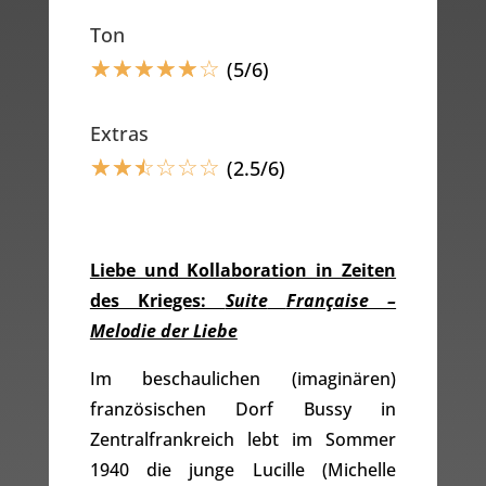
Ton
☆
☆
☆
☆
☆
☆
(5/6)
Extras
☆
☆
☆
☆
☆
☆
(2.5/6)
Liebe und Kollaboration in Zeiten
des Krieges:
Suite
Française –
Melodie der Liebe
Im beschaulichen (imaginären)
französischen Dorf Bussy in
Zentralfrankreich lebt im Sommer
1940 die junge Lucille (Michelle