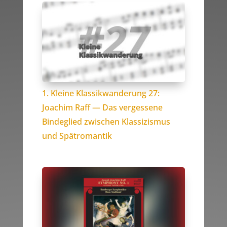
1. Kleine Klassikwanderung 27:
Joachim Raff — Das vergessene
Bindeglied zwischen Klassizismus
und Spätromantik