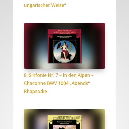
ungarischer Weise“
8. Sinfonie Nr. 7 – In den Alpen –
Chaconne BWV 1004 „Abends“
Rhapsodie