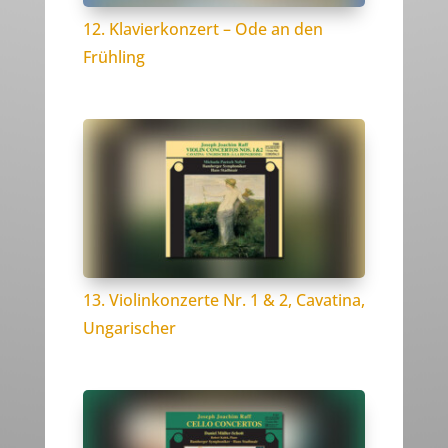
12. Klavierkonzert – Ode an den
Frühling
13. Violinkonzerte Nr. 1 & 2, Cavatina,
Ungarischer