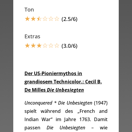
Ton
☆
☆
☆
☆
☆
☆
(2.5/6)
Extras
☆
☆
☆
☆
☆
☆
(3.0/6)
Der US-Pioniermythos in
grandiosem Technicolor.: Cecil B.
De Milles
Die Unbesiegten
Unconquered * Die Unbesiegten
(1947)
spielt während des „French and
Indian War“ im Jahre 1763. Damit
passen
Die Unbesiegten
– wie