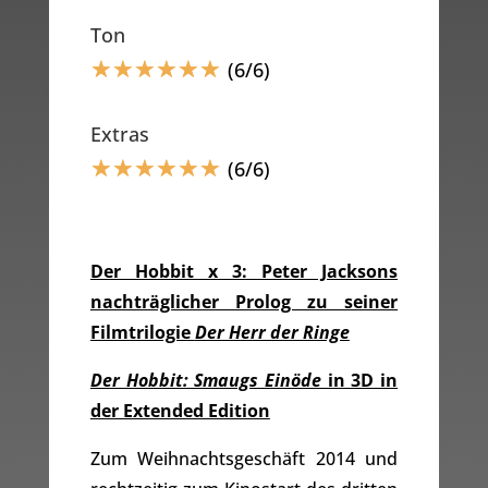
Ton
☆
☆
☆
☆
☆
☆
(6/6)
Extras
☆
☆
☆
☆
☆
☆
(6/6)
Der Hobbit x 3: Peter Jacksons
nachträglicher Prolog zu seiner
Filmtrilogie
Der Herr der Ringe
Der Hobbit: Smaugs Einöde
in 3D in
der Extended Edition
Zum Weihnachtsgeschäft 2014 und