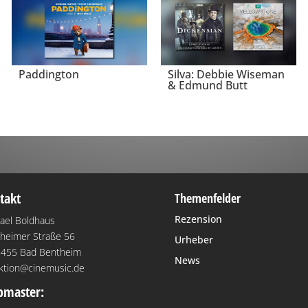
Paddington
Silva: Debbie Wiseman
& Edmund Butt
takt
Themenfelder
Rezension
ael Boldhaus
heimer Straße 56
Urheber
455 Bad Bentheim
News
ktion@cinemusic.de
master: