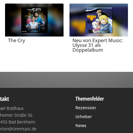
The Cry
Neu von Expert Music:
Ulysse 31 als
Doppelalbum
takt
Themenfelder
Rezension
ael Boldhaus
heimer Straße 56
Urheber
455 Bad Bentheim
News
ktion@cinemusic.de