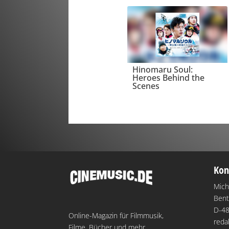
Hinomaru Soul:
Heroes Behind the
Scenes
Kon
Mich
Bent
D-48
Online-Magazin für Filmmusik,
reda
Filme, Bücher und mehr