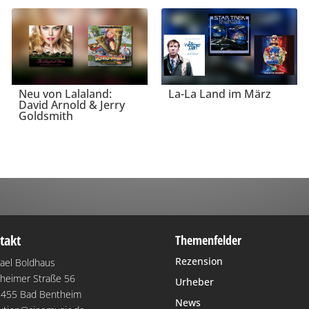
Neu von Lalaland:
La-La Land im März
David Arnold & Jerry
Goldsmith
takt
Themenfelder
Rezension
ael Boldhaus
heimer Straße 56
Urheber
455 Bad Bentheim
News