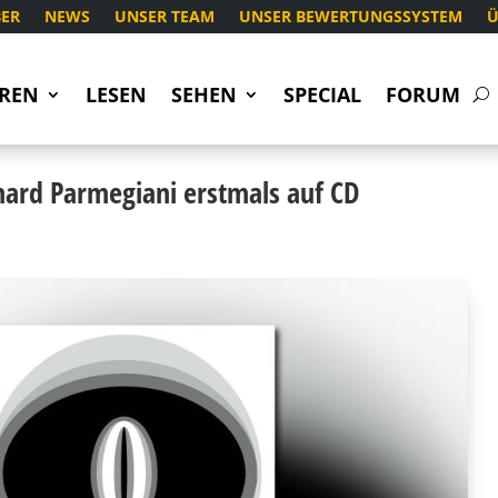
ER
NEWS
UNSER TEAM
UNSER BEWERTUNGSSYSTEM
Ü
REN
LESEN
SEHEN
SPECIAL
FORUM
nard Parmegiani erstmals auf CD