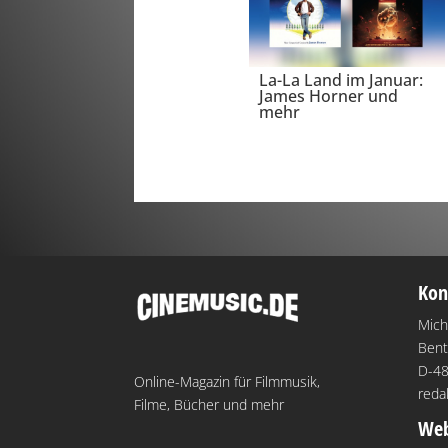
La-La Land im Januar:
James Horner und
mehr
Kon
Mich
Bent
D-48
Online-Magazin für Filmmusik,
reda
Filme, Bücher und mehr
Web