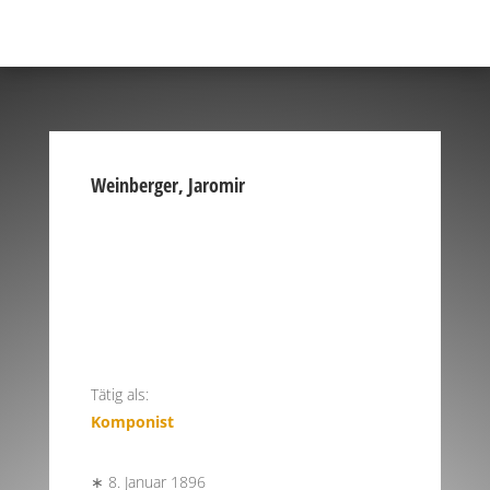
Weinberger, Jaromir
Tätig als:
Komponist
∗ 8. Januar 1896