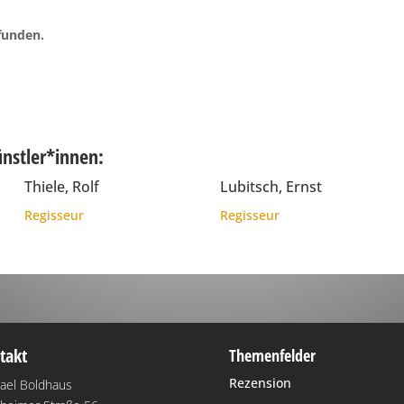
funden.
ünstler*innen:
Thiele, Rolf
Lubitsch, Ernst
Regisseur
Regisseur
takt
Themenfelder
Rezension
ael Boldhaus