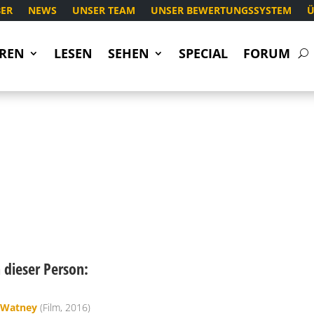
ER
NEWS
UNSER TEAM
UNSER BEWERTUNGSSYSTEM
Ü
REN
LESEN
SEHEN
SPECIAL
FORUM
dieser Person:
k Watney
(Film, 2016)