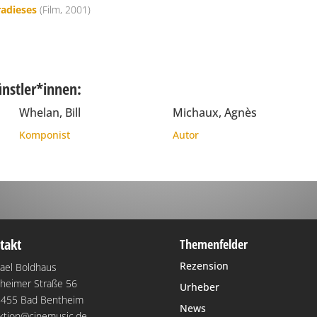
radieses
(Film, 2001)
ünstler*innen:
Whelan, Bill
Michaux, Agnès
Komponist
Autor
takt
Themenfelder
Rezension
ael Boldhaus
heimer Straße 56
Urheber
455 Bad Bentheim
News
ktion@cinemusic.de