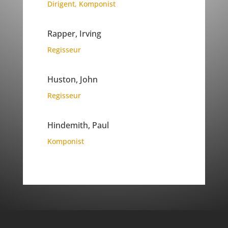
Dirigent
,
Komponist
Rapper, Irving
Regisseur
Huston, John
Regisseur
Hindemith, Paul
Komponist