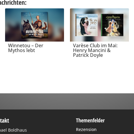
achrichten:
Winnetou – Der
Varèse Club im Mai:
Mythos lebt
Henry Mancini &
Patrick Doyle
takt
Themenfelder
Rezension
ael Boldhaus