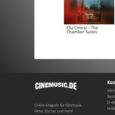
Elia Cmiral – The
Chamber Suites
Kon
Mich
Bent
D-48
Online-Magazin für Filmmusik,
reda
Filme, Bücher und mehr