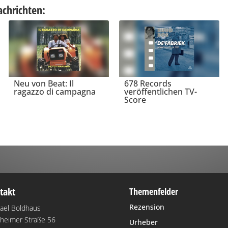
achrichten:
Neu von Beat: Il
678 Records
ragazzo di campagna
veröffentlichen TV-
Score
takt
Themenfelder
Rezension
ael Boldhaus
heimer Straße 56
Urheber