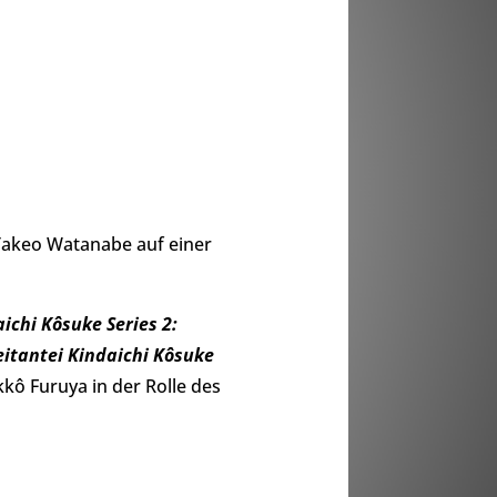
 Takeo Watanabe auf einer
ichi Kôsuke Series 2:
itantei Kindaichi Kôsuke
kkô Furuya in der Rolle des