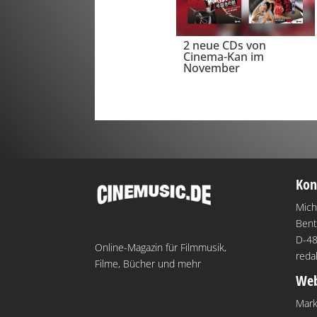
2 neue CDs von
Cinema-Kan im
November
Kon
Mich
Bent
D-48
Online-Magazin für Filmmusik,
reda
Filme, Bücher und mehr
Web
Mark