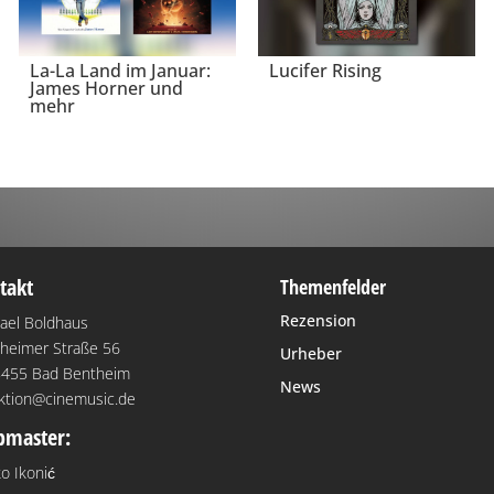
La-La Land im Januar:
Lucifer Rising
James Horner und
mehr
takt
Themenfelder
Rezension
ael Boldhaus
heimer Straße 56
Urheber
455 Bad Bentheim
News
ktion@cinemusic.de
master:
o Ikonić