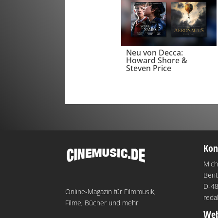
Neu von Decca:
Howard Shore &
Steven Price
Kon
Mich
Bent
D-48
Online-Magazin für Filmmusik,
reda
Filme, Bücher und mehr
Web