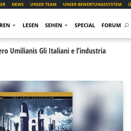
ER
NEWS
UNSER TEAM
UNSER BEWERTUNGSSYSTEM
Ü
REN
LESEN
SEHEN
SPECIAL
FORUM
o Umilianis Gli Italiani e l’industria