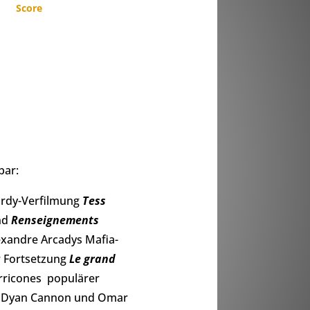
Score
bar:
ardy-Verfilmung
Tess
nd
Renseignements
lexandre Arcadys Mafia-
 Fortsetzung
Le grand
rricones populärer
o, Dyan Cannon und Omar