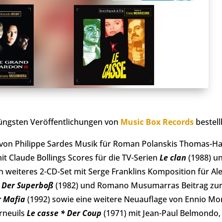
 jüngsten Veröffentlichungen von
Music Box Records
bestell
g von Philippe Sardes Musik für Roman Polanskis Thomas-H
t Claude Bollings Scores für die TV-Serien
Le clan
(1988) u
in weiteres 2-CD-Set mit Serge Franklins Komposition für A
 Der Superboß
(1982) und Romano Musumarras Beitrag zur
r Mafia
(1992) sowie eine weitere Neuauflage von Ennio Mo
rneuils
Le casse * Der Coup
(1971) mit Jean-Paul Belmond