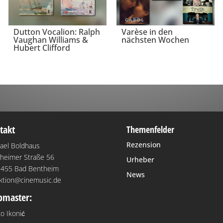
Dutton Vocalion: Ralph
Varèse in den
Vaughan Williams &
nächsten Wochen
Hubert Clifford
takt
Themenfelder
Rezension
ael Boldhaus
heimer Straße 56
Urheber
455 Bad Bentheim
News
ktion@cinemusic.de
master:
o Ikonić