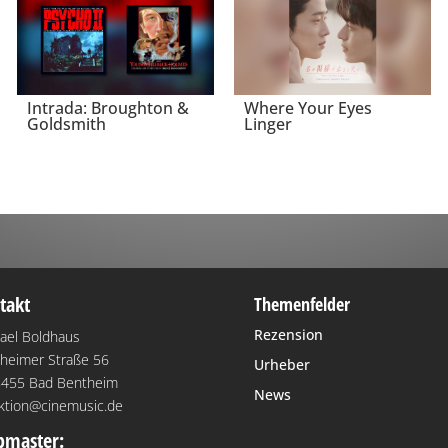
Intrada: Broughton &
Where Your Eyes
Goldsmith
Linger
takt
Themenfelder
Rezension
ael Boldhaus
heimer Straße 56
Urheber
455 Bad Bentheim
News
ktion@cinemusic.de
master: