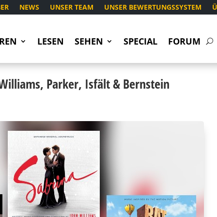
ER
NEWS
UNSER TEAM
UNSER BEWERTUNGSSYSTEM
Ü
REN
LESEN
SEHEN
SPECIAL
FORUM
Williams, Parker, Isfält & Bernstein