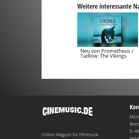
Weitere interessante N
Neu von Prometheus /
Tadlow: The Vikings
Kon
Mich
Bent
D-48
Online-Magazin für Filmmusik,
reda