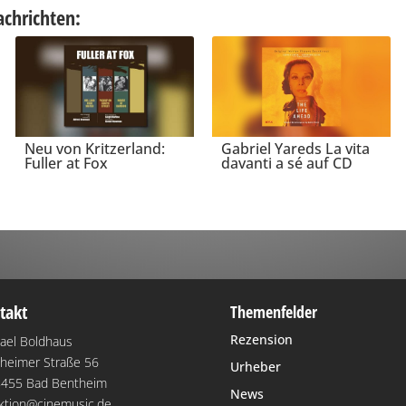
achrichten:
Neu von Kritzerland:
Gabriel Yareds La vita
Fuller at Fox
davanti a sé auf CD
takt
Themenfelder
Rezension
ael Boldhaus
heimer Straße 56
Urheber
455 Bad Bentheim
News
ktion@cinemusic.de