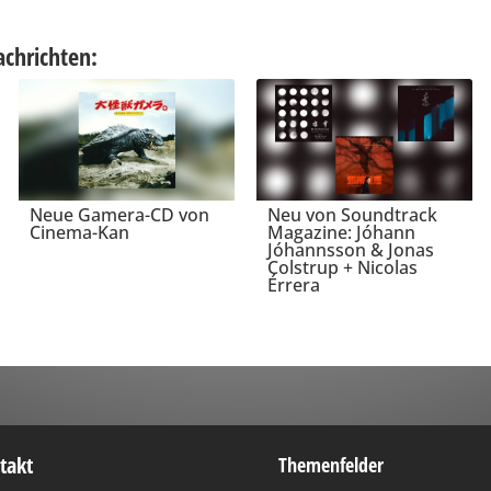
achrichten:
Neue Gamera-CD von
Neu von Soundtrack
Cinema-Kan
Magazine: Jóhann
Jóhannsson & Jonas
Colstrup + Nicolas
Érrera
takt
Themenfelder