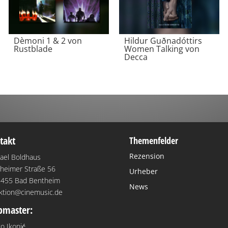
Dèmoni 1 & 2 von
Hildur Guðnadóttirs
Rustblade
Women Talking von
Decca
takt
Themenfelder
Rezension
ael Boldhaus
heimer Straße 56
Urheber
455 Bad Bentheim
News
ktion@cinemusic.de
master:
o Ikonić