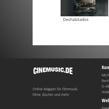
Deshabitados
Kon
Mich
Bent
D-48
Online-Magazin für Filmmusik,
reda
Filme, Bücher und mehr
Web
Mark