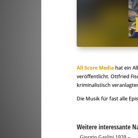
All Score Media
hat ein A
veröffentlicht. Ottfried F
kriminalistisch veranlagt
Die Musik für fast alle Ep
Weitere interessante N
Giorgio Gaslini 1929 –