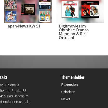
Japan-News KW 51
Digitmovies im
Oktober: Franco
Mannino & Riz
Ortolani
takt
Themenfelder
Rezension
ael Boldhaus
heimer Straße 56
Urheber
455 Bad Bentheim
News
ktion@cinemusic.de