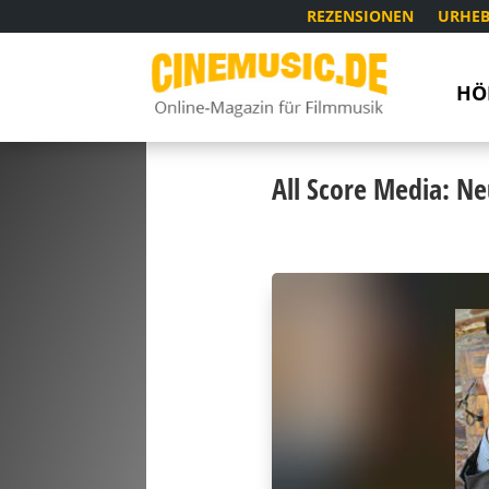
REZENSIONEN
URHEB
HÖ
All Score Media: N